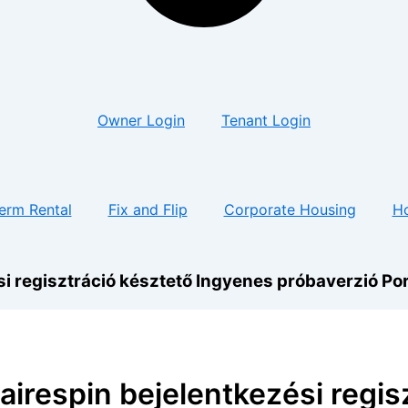
Owner Login
Tenant Login
erm Rental
Fix and Flip
Corporate Housing
H
si regisztráció késztető Ingyenes próbaverzió Por
nairespin bejelentkezési regis