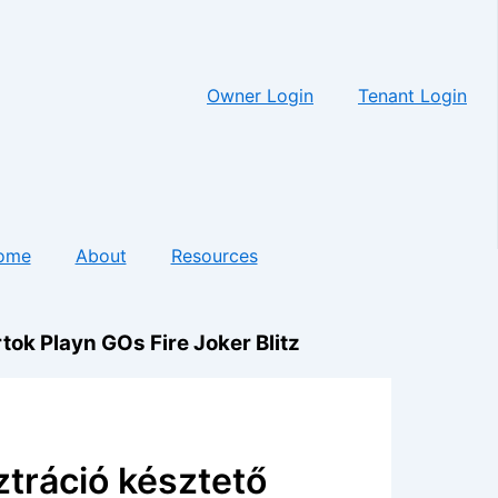
Owner Login
Tenant Login
ome
About
Resources
tok Playn GOs Fire Joker Blitz
ztráció késztető