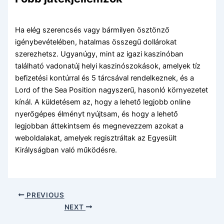
Ha elég szerencsés vagy bármilyen ösztönző
igénybevételében, hatalmas összegű dollárokat
szerezhetsz. Ugyanúgy, mint az igazi kaszinóban
található vadonatúj helyi kaszinószokások, amelyek tíz
befizetési kontúrral és 5 tárcsával rendelkeznek, és a
Lord of the Sea Position nagyszerű, hasonló környezetet
kínál. A küldetésem az, hogy a lehető legjobb online
nyerőgépes élményt nyújtsam, és hogy a lehető
legjobban áttekintsem és megnevezzem azokat a
weboldalakat, amelyek regisztráltak az Egyesült
Királyságban való működésre.
PREVIOUS
NEXT