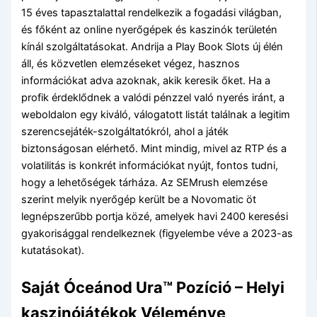
15 éves tapasztalattal rendelkezik a fogadási világban,
és főként az online nyerőgépek és kaszinók területén
kínál szolgáltatásokat. Andrija a Play Book Slots új élén
áll, és közvetlen elemzéseket végez, hasznos
információkat adva azoknak, akik keresik őket. Ha a
profik érdeklődnek a valódi pénzzel való nyerés iránt, a
weboldalon egy kiváló, válogatott listát találnak a legitim
szerencsejáték-szolgáltatókról, ahol a játék
biztonságosan elérhető. Mint mindig, mivel az RTP és a
volatilitás is konkrét információkat nyújt, fontos tudni,
hogy a lehetőségek tárháza. Az SEMrush elemzése
szerint melyik nyerőgép került be a Novomatic öt
legnépszerűbb portja közé, amelyek havi 2400 keresési
gyakorisággal rendelkeznek (figyelembe véve a 2023-as
kutatásokat).
Saját Óceánod Ura™ Pozíció – Helyi
kaszinójátékok Véleménye