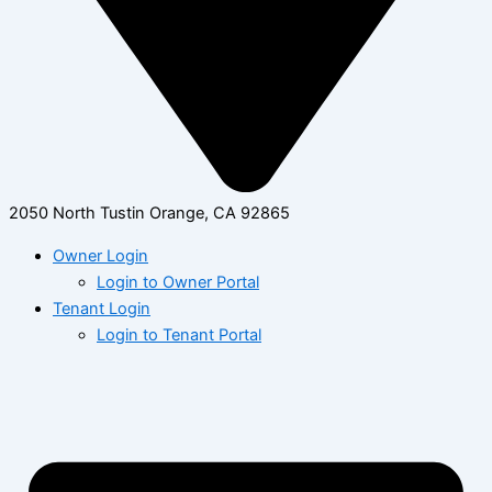
2050 North Tustin Orange, CA 92865
Owner Login
Login to Owner Portal
Tenant Login
Login to Tenant Portal