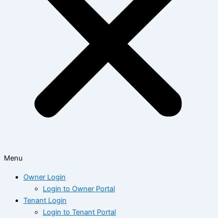
Menu
Owner Login
Login to Owner Portal
Tenant Login
Login to Tenant Portal