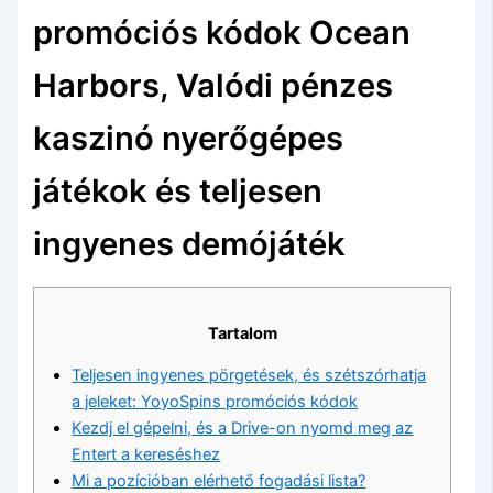
promóciós kódok Ocean
Harbors, Valódi pénzes
kaszinó nyerőgépes
játékok és teljesen
ingyenes demójáték
Tartalom
Teljesen ingyenes pörgetések, és szétszórhatja
a jeleket: YoyoSpins promóciós kódok
Kezdj el gépelni, és a Drive-on nyomd meg az
Entert a kereséshez
Mi a pozícióban elérhető fogadási lista?