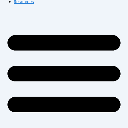
Resources