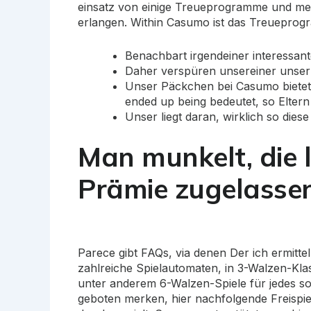
einsatz von einige Treueprogramme und mehr
erlangen. Within Casumo ist das Treueprog
Benachbart irgendeiner interessan
Daher verspüren unsereiner unser 
Unser Päckchen bei Casumo bietet 
ended up being bedeutet, so Eltern 
Unser liegt daran, wirklich so die
Man munkelt, die 
Prämie zugelasse
Parece gibt FAQs, via denen Der ich ermittel
zahlreiche Spielautomaten, in 3-Walzen-Kla
unter anderem 6-Walzen-Spiele für jedes son
geboten merken, hier nachfolgende Freispiel