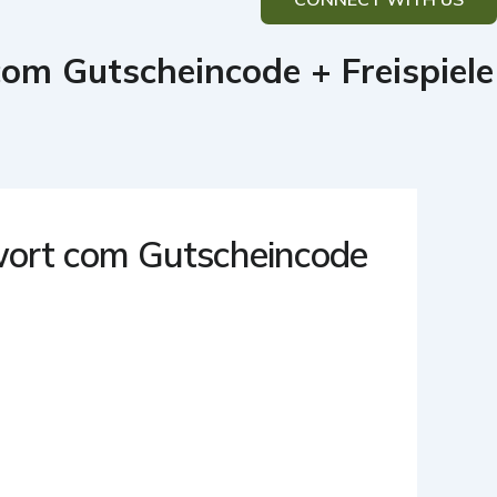
m Gutscheincode + Freispiele
ort com Gutscheincode