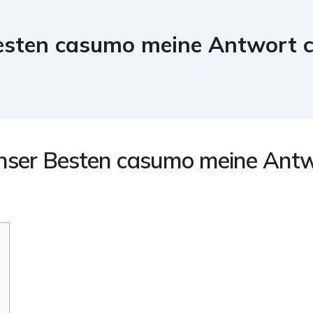
sten casumo meine Antwort co
ser Besten casumo meine Antw