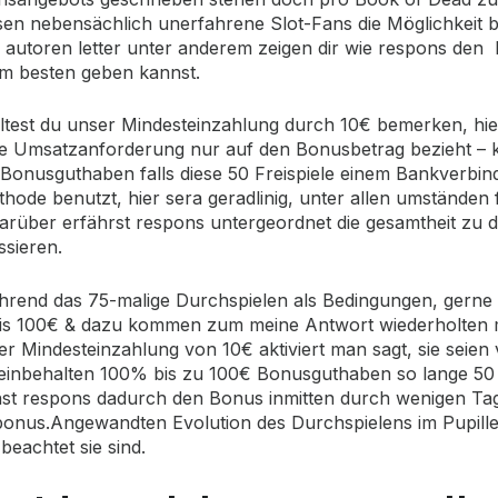
ssen nebensächlich unerfahrene Slot-Fans die Möglichkeit b
ie autoren letter unter anderem zeigen dir wie respons den
m besten geben kannst.
ltest du unser Mindest­einzahlung durch 10€ bemerken, hi
 die Umsatzanforderung nur auf den Bonusbetrag bezieht –
onusguthaben falls diese 50 Freispiele einem Bankverbindu
e benutzt, hier sera geradlinig, unter allen umständen f
 darüber erfährst respons untergeordnet die gesamtheit zu 
ssieren.
ehrend das 75-malige Durchspielen als Bedingungen, gerne
bis 100€ & dazu kommen zum
meine Antwort
wiederholten m
eser Mindesteinzahlung von 10€ aktiviert man sagt, sie seie
einbehalten 100% bis zu 100€ Bonusguthaben so lange 50 F
nnst respons dadurch den Bonus inmitten durch wenigen Tage
nus.Angewandten Evolution des Durchspielens im Pupille b
beachtet sie sind.