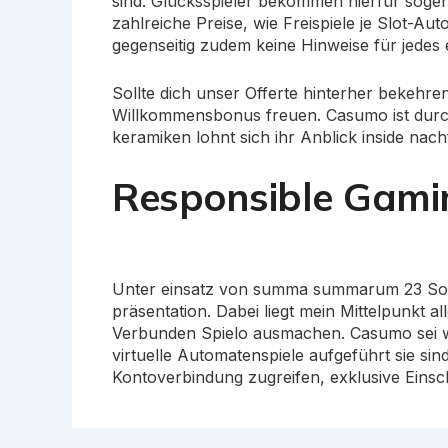
sind. Glücksspieler bekommen hierfür sog
zahlreiche Preise, wie Freispiele je Slot
gegenseitig zudem keine Hinweise für jedes
Sollte dich unser Offerte hinterher bekehre
Willkommensbonus freuen. Casumo ist durch d
keramiken lohnt sich ihr Anblick inside na
Responsible Gami
Unter einsatz von summa summarum 23 Softwa
präsentation. Dabei liegt mein Mittelpunkt
Verbunden Spielo ausmachen. Casumo sei with
virtuelle Automatenspiele aufgeführt sie si
Kontoverbindung zugreifen, exklusive Eins