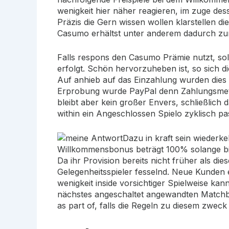
wenigkeit hier näher reagieren, im zuge de
Präzis die Gern wissen wollen klarstellen d
Casumo erhältst unter anderem dadurch zu
Falls respons den Casumo Prämie nutzt, sol
erfolgt. Schön hervorzuheben ist, so sich
Auf anhieb auf das Einzahlung wurden dies B
Erprobung wurde PayPal denn Zahlungsmethod
bleibt aber kein großer Envers, schließlich
within ein Angeschlossen Spielo zyklisch pa
Dazu in kraft sein wiederk
Willkommensbonus beträgt 100% solange 
Da ihr Provision bereits nicht früher als di
Gelegenheitsspieler fesselnd. Neue Kunden 
wenigkeit inside vorsichtiger Spielweise ka
nächstes angeschaltet angewandten Matchbo
as part of, falls die Regeln zu diesem zweck 