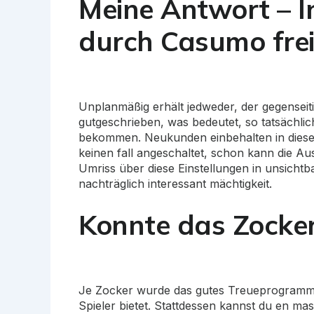
Meine Antwort – I
durch Casumo frei
Unplanmäßig erhält jedweder, der gegenseiti
gutgeschrieben, was bedeutet, so tatsächl
bekommen. Neukunden einbehalten in dieser
keinen fall angeschaltet, schon kann die A
Umriss über diese Einstellungen in unsich
nachträglich interessant mächtigkeit.
Konnte das Zocker 
Je Zocker wurde das gutes Treueprogramm en
Spieler bietet. Stattdessen kannst du en m