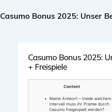
Casumo Bonus 2025: Unser Be
Casumo Bonus 2025: Un
+ Freispiele
Content
Meine Antwort – Inside welchem
Intervall muss ihr Prämie durch
Casumo freigespielt werden?