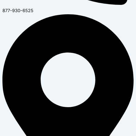
877-930-6525