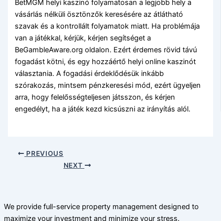
BetMGM helyi kaszinó folyamatosan a legjobb hely a
vásárlás nélküli ösztönzők keresésére az átlátható
szavak és a kontrollált folyamatok miatt. Ha problémája
van a játékkal, kérjük, kérjen segítséget a
BeGambleAware.org oldalon. Ezért érdemes rövid távú
fogadást kötni, és egy hozzáértő helyi online kaszinót
választania. A fogadási érdeklődésük inkább
szórakozás, mintsem pénzkeresési mód, ezért ügyeljen
arra, hogy felelősségteljesen játsszon, és kérjen
engedélyt, ha a játék kezd kicsúszni az irányítás alól.
PREVIOUS
NEXT
We provide full-service property management designed to
maximize your investment and minimize your stress.