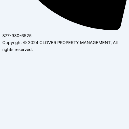
877-930-6525
Copyright © 2024 CLOVER PROPERTY MANAGEMENT, All
rights reserved.