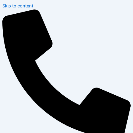
Skip to content