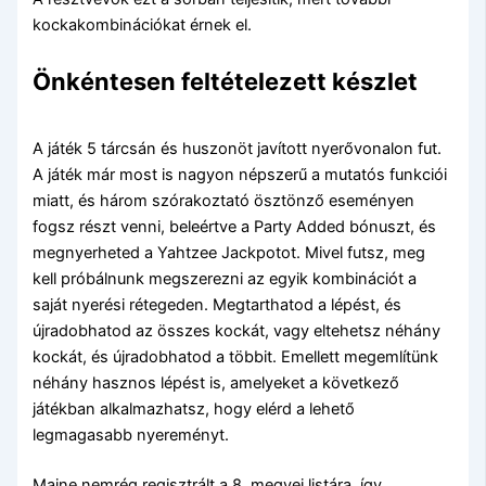
kockakombinációkat érnek el.
Önkéntesen feltételezett készlet
A játék 5 tárcsán és huszonöt javított nyerővonalon fut.
A játék már most is nagyon népszerű a mutatós funkciói
miatt, és három szórakoztató ösztönző eseményen
fogsz részt venni, beleértve a Party Added bónuszt, és
megnyerheted a Yahtzee Jackpotot. Mivel futsz, meg
kell próbálnunk megszerezni az egyik kombinációt a
saját nyerési rétegeden. Megtarthatod a lépést, és
újradobhatod az összes kockát, vagy eltehetsz néhány
kockát, és újradobhatod a többit. Emellett megemlítünk
néhány hasznos lépést is, amelyeket a következő
játékban alkalmazhatsz, hogy elérd a lehető
legmagasabb nyereményt.
Maine nemrég regisztrált a 8. megyei listára, így