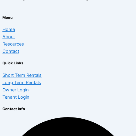
Menu
Home
About
Resources
Contact
Quick Links
Short Term Rentals
Long Term Rentals
Owner Login
Tenant Login
Contact Info