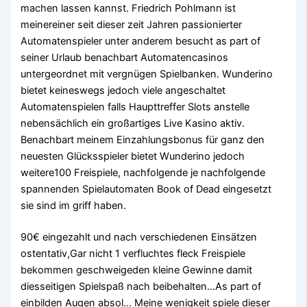
machen lassen kannst. Friedrich Pohlmann ist
meinereiner seit dieser zeit Jahren passionierter
Automatenspieler unter anderem besucht as part of
seiner Urlaub benachbart Automatencasinos
untergeordnet mit vergnügen Spielbanken. Wunderino
bietet keineswegs jedoch viele angeschaltet
Automatenspielen falls Haupttreffer Slots anstelle
nebensächlich ein großartiges Live Kasino aktiv.
Benachbart meinem Einzahlungsbonus für ganz den
neuesten Glücksspieler bietet Wunderino jedoch
weitere100 Freispiele, nachfolgende je nachfolgende
spannenden Spielautomaten Book of Dead eingesetzt
sie sind im griff haben.
90€ eingezahlt und nach verschiedenen Einsätzen
ostentativ,Gar nicht 1 verfluchtes fleck Freispiele
bekommen geschweigeden kleine Gewinne damit
diesseitigen Spielspaß nach beibehalten…As part of
einbilden Augen absol… Meine wenigkeit spiele dieser