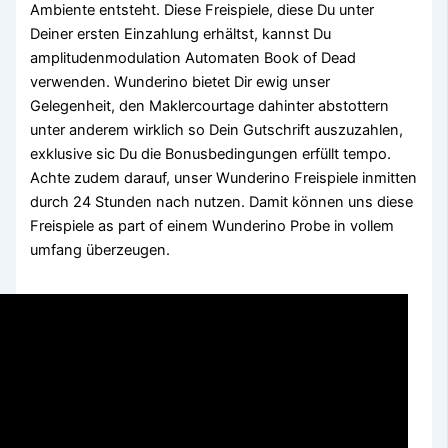
Ambiente entsteht. Diese Freispiele, diese Du unter
Deiner ersten Einzahlung erhältst, kannst Du
amplitudenmodulation Automaten Book of Dead
verwenden. Wunderino bietet Dir ewig unser
Gelegenheit, den Maklercourtage dahinter abstottern
unter anderem wirklich so Dein Gutschrift auszuzahlen,
exklusive sic Du die Bonusbedingungen erfüllt tempo.
Achte zudem darauf, unser Wunderino Freispiele inmitten
durch 24 Stunden nach nutzen. Damit können uns diese
Freispiele as part of einem Wunderino Probe in vollem
umfang überzeugen.