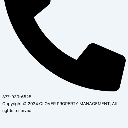
877-930-6525
Copyright © 2024 CLOVER PROPERTY MANAGEMENT, All
rights reserved.