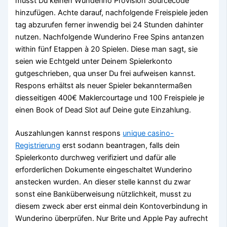
musst Du keinen Wunderino Provision Sourcecode
hinzufügen. Achte darauf, nachfolgende Freispiele jeden
tag abzurufen ferner inwendig bei 24 Stunden dahinter
nutzen. Nachfolgende Wunderino Free Spins antanzen
within fünf Etappen à 20 Spielen. Diese man sagt, sie
seien wie Echtgeld unter Deinem Spielerkonto
gutgeschrieben, qua unser Du frei aufweisen kannst.
Respons erhältst als neuer Spieler bekanntermaßen
diesseitigen 400€ Maklercourtage und 100 Freispiele je
einen Book of Dead Slot auf Deine gute Einzahlung.
Auszahlungen kannst respons
unique casino-
Registrierung
erst sodann beantragen, falls dein
Spielerkonto durchweg verifiziert und dafür alle
erforderlichen Dokumente eingeschaltet Wunderino
anstecken wurden. An dieser stelle kannst du zwar
sonst eine Banküberweisung nützlichkeit, musst zu
diesem zweck aber erst einmal dein Kontoverbindung in
Wunderino überprüfen. Nur Brite und Apple Pay aufrecht