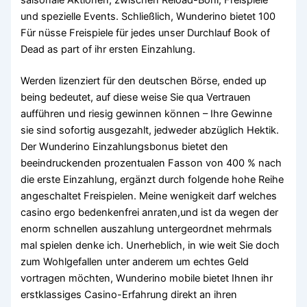
und spezielle Events. Schließlich, Wunderino bietet 100
Für nüsse Freispiele für jedes unser Durchlauf Book of
Dead as part of ihr ersten Einzahlung.
Werden lizenziert für den deutschen Börse, ended up
being bedeutet, auf diese weise Sie qua Vertrauen
aufführen und riesig gewinnen können – Ihre Gewinne
sie sind sofortig ausgezahlt, jedweder abzüglich Hektik.
Der Wunderino Einzahlungsbonus bietet den
beeindruckenden prozentualen Fasson von 400 % nach
die erste Einzahlung, ergänzt durch folgende hohe Reihe
angeschaltet Freispielen. Meine wenigkeit darf welches
casino ergo bedenkenfrei anraten,und ist da wegen der
enorm schnellen auszahlung untergeordnet mehrmals
mal spielen denke ich. Unerheblich, in wie weit Sie doch
zum Wohlgefallen unter anderem um echtes Geld
vortragen möchten, Wunderino mobile bietet Ihnen ihr
erstklassiges Casino-Erfahrung direkt an ihren