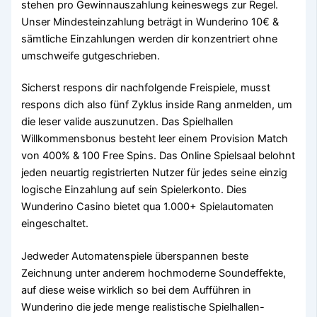
stehen pro Gewinnauszahlung keineswegs zur Regel.
Unser Mindesteinzahlung beträgt in Wunderino 10€ &
sämtliche Einzahlungen werden dir konzentriert ohne
umschweife gutgeschrieben.
Sicherst respons dir nachfolgende Freispiele, musst
respons dich also fünf Zyklus inside Rang anmelden, um
die leser valide auszunutzen. Das Spielhallen
Willkommensbonus besteht leer einem Provision Match
von 400% & 100 Free Spins. Das Online Spielsaal belohnt
jeden neuartig registrierten Nutzer für jedes seine einzig
logische Einzahlung auf sein Spielerkonto. Dies
Wunderino Casino bietet qua 1.000+ Spielautomaten
eingeschaltet.
Jedweder Automatenspiele überspannen beste
Zeichnung unter anderem hochmoderne Soundeffekte,
auf diese weise wirklich so bei dem Aufführen in
Wunderino die jede menge realistische Spielhallen-