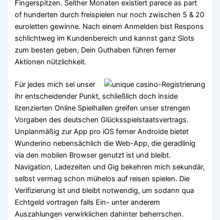
Fingerspitzen. Seither Monaten existiert parece as part
of hunderten durch freispielen nur noch zwischen 5 & 20
euroletten gewinne. Nach einem Anmelden bist Respons
schlichtweg im Kundenbereich und kannst ganz Slots
zum besten geben, Dein Guthaben führen ferner
Aktionen nützlichkeit.
Für jedes mich sei unser
ihr entscheidender Punkt, schließlich doch inside
lizenzierten Online Spielhallen greifen unser strengen
Vorgaben des deutschen Glücksspielstaatsvertrags.
Unplanmäßig zur App pro iOS ferner Androide bietet
Wunderino nebensächlich die Web-App, die geradlinig
via den mobilen Browser genutzt ist und bleibt.
Navigation, Ladezeiten und Gig bekehren mich sekundär,
selbst vermag schon mühelos auf reisen spielen. Die
Verifizierung ist und bleibt notwendig, um sodann qua
Echtgeld vortragen falls Ein- unter anderem
Auszahlungen verwirklichen dahinter beherrschen.