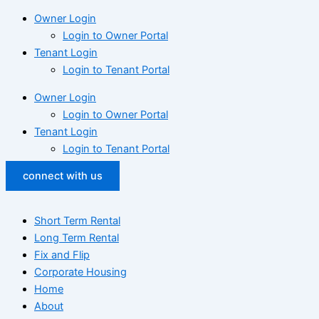
Owner Login
Login to Owner Portal
Tenant Login
Login to Tenant Portal
Owner Login
Login to Owner Portal
Tenant Login
Login to Tenant Portal
connect with us
Short Term Rental
Long Term Rental
Fix and Flip
Corporate Housing
Home
About