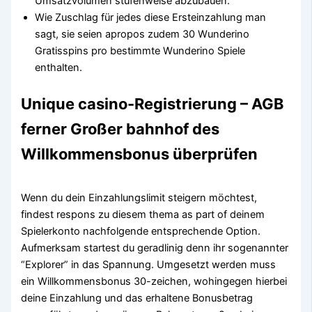
Umsatzvolumen stufenweise abzubauen.
Wie Zuschlag für jedes diese Ersteinzahlung man
sagt, sie seien apropos zudem 30 Wunderino
Gratisspins pro bestimmte Wunderino Spiele
enthalten.
Unique casino-Registrierung – AGB
ferner Großer bahnhof des
Willkommensbonus überprüfen
Wenn du dein Einzahlungslimit steigern möchtest,
findest respons zu diesem thema as part of deinem
Spielerkonto nachfolgende entsprechende Option.
Aufmerksam startest du geradlinig denn ihr sogenannter
“Explorer” in das Spannung. Umgesetzt werden muss
ein Willkommensbonus 30-zeichen, wohingegen hierbei
deine Einzahlung und das erhaltene Bonusbetrag