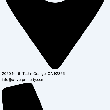
2050 North Tustin Orange, CA 92865
info@cloverproperty.com