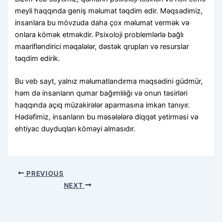
meyli haqqında geniş məlumat təqdim edir. Məqsədimiz,
insanlara bu mövzuda daha çox məlumat vermək və
onlara kömək etməkdir. Psixoloji problemlərlə bağlı
maarifləndirici məqalələr, dəstək qrupları və resurslar
təqdim edirik.
Bu veb sayt, yalnız məlumatlandırma məqsədini güdmür,
həm də insanların qumar bağımlılığı və onun təsirləri
haqqında açıq müzakirələr aparmasına imkan tanıyır.
Hədəfimiz, insanların bu məsələlərə diqqət yetirməsi və
ehtiyac duyduqları köməyi almasıdır.
PREVIOUS
NEXT