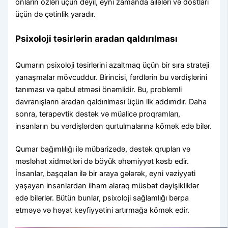
onların özləri üçün deyil, eyni zamanda ailələri və dostları
üçün də çətinlik yaradır.
Psixoloji təsirlərin aradan qaldırılması
Qumarın psixoloji təsirlərini azaltmaq üçün bir sıra strateji
yanaşmalar mövcuddur. Birincisi, fərdlərin bu vərdişlərini
tanıması və qəbul etməsi önəmlidir. Bu, problemli
davranışların aradan qaldırılması üçün ilk addımdır. Daha
sonra, terapevtik dəstək və müalicə proqramları,
insanların bu vərdişlərdən qurtulmalarına kömək edə bilər.
Qumar bağımlılığı ilə mübarizədə, dəstək qrupları və
məsləhət xidmətləri də böyük əhəmiyyət kəsb edir.
İnsanlar, başqaları ilə bir araya gələrək, eyni vəziyyəti
yaşayan insanlardan ilham alaraq müsbət dəyişikliklər
edə bilərlər. Bütün bunlar, psixoloji sağlamlığı bərpa
etməyə və həyat keyfiyyətini artırmağa kömək edir.