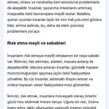
etməsi, stress və narahatlıq kimi emosional problemlərlə
də əlaqəlidir. İnsanlar, qazanma imkanlarını artırmaq
məqsədilə riskli davranışlara meyilli olurlar. Beləliklə,
qumar oyunları insanlar üçün bir növ həll yolu kimi görünə
bilər, amma əslində, bu, daha da dərin psixoloji
problemlərə yol açır.
Risk etmə meyli və səbəbləri
İnsanların risk etməyə meyilli olmalarının bir neçə səbəbi
var. Birincisi, risk alınması, adətən, macəra axtarışı ilə
əlaqələndirilir. Macəra axtaran insanlar, gündəlik həyatın
monotonluğundan qaçmaq üçün riskli fəaliyyətlərə
yönəlirlər. Bu cür insanlar, adrenalin ifrazını artıran və
onlara həyəcan verən fəaliyyətlərə meyl göstərirlər.
İkincisi, risk etmək, insanlara müvəqqəti olaraq özlərini
güclü hiss etdirmək imkanı tanıyır. Uğurlu bir risk, özünə
inamı artırır, lakin uğursuzluq vəziyyəti insanın psixoloji