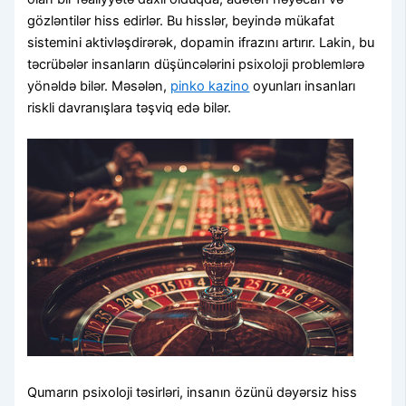
gözləntilər hiss edirlər. Bu hisslər, beyində mükafat
sistemini aktivləşdirərək, dopamin ifrazını artırır. Lakin, bu
təcrübələr insanların düşüncələrini psixoloji problemlərə
yönəldə bilər. Məsələn,
pinko kazino
oyunları insanları
riskli davranışlara təşviq edə bilər.
Qumarın psixoloji təsirləri, insanın özünü dəyərsiz hiss