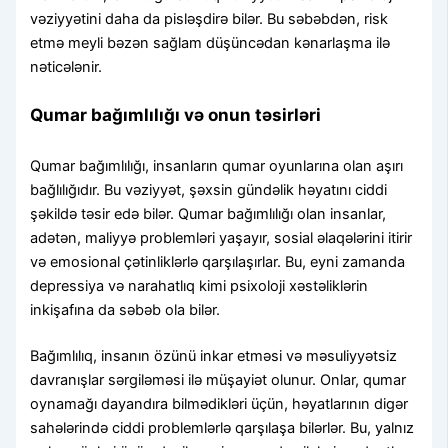
vəziyyətini daha da pisləşdirə bilər. Bu səbəbdən, risk
etmə meyli bəzən sağlam düşüncədan kənarlaşma ilə
nəticələnir.
Qumar bağımlılığı və onun təsirləri
Qumar bağımlılığı, insanların qumar oyunlarına olan aşırı
bağlılığıdır. Bu vəziyyət, şəxsin gündəlik həyatını ciddi
şəkildə təsir edə bilər. Qumar bağımlılığı olan insanlar,
adətən, maliyyə problemləri yaşayır, sosial əlaqələrini itirir
və emosional çətinliklərlə qarşılaşırlar. Bu, eyni zamanda
depressiya və narahatlıq kimi psixoloji xəstəliklərin
inkişafına da səbəb ola bilər.
Bağımlılıq, insanın özünü inkar etməsi və məsuliyyətsiz
davranışlar sərgiləməsi ilə müşayiət olunur. Onlar, qumar
oynamağı dayandıra bilmədikləri üçün, həyatlarının digər
sahələrində ciddi problemlərlə qarşılaşa bilərlər. Bu, yalnız