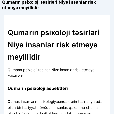
Qumarın psixoloji təsirləri Niyə insanlar risk
etməyə meyillidir
Qumarın psixoloji təsirləri
Niyə insanlar risk etməyə
meyillidir
Qumarın psixoloji təsirləri Niyə insanlar risk etməyə
meyillidir
Qumarın psixoloji aspektləri
Qumar, insanların psixologiyasında dərin təsirlər yarada
bilən bir fəaliyyət növüdür. İnsanlar, qazanma ehtimalı
olan bir fəaliyyətə daxil olduqda, adətən həyəcan və