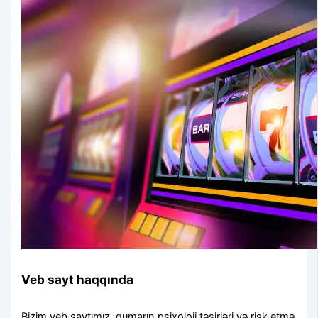
Veb sayt haqqında
Bizim veb saytımız, qumarın psixoloji təsirləri və risk etmə