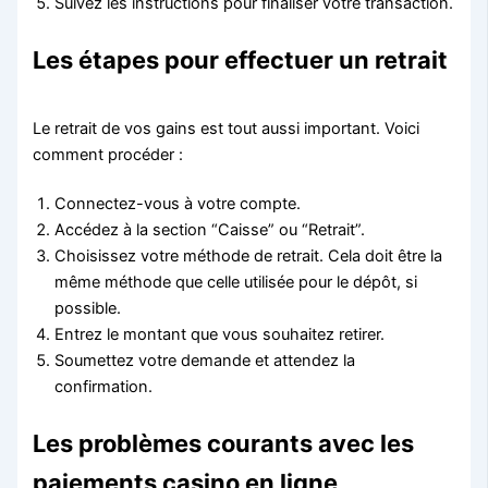
Suivez les instructions pour finaliser votre transaction.
Les étapes pour effectuer un retrait
Le retrait de vos gains est tout aussi important. Voici
comment procéder :
Connectez-vous à votre compte.
Accédez à la section “Caisse” ou “Retrait”.
Choisissez votre méthode de retrait. Cela doit être la
même méthode que celle utilisée pour le dépôt, si
possible.
Entrez le montant que vous souhaitez retirer.
Soumettez votre demande et attendez la
confirmation.
Les problèmes courants avec les
paiements casino en ligne