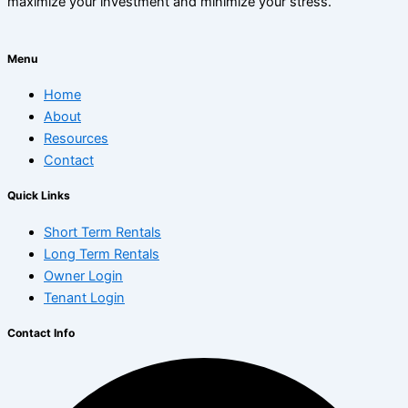
maximize your investment and minimize your stress.
Menu
Home
About
Resources
Contact
Quick Links
Short Term Rentals
Long Term Rentals
Owner Login
Tenant Login
Contact Info