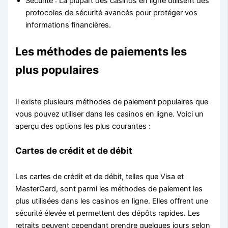
Sécurité : La plupart des casinos en ligne utilisent des
protocoles de sécurité avancés pour protéger vos
informations financières.
Les méthodes de paiements les
plus populaires
Il existe plusieurs méthodes de paiement populaires que
vous pouvez utiliser dans les casinos en ligne. Voici un
aperçu des options les plus courantes :
Cartes de crédit et de débit
Les cartes de crédit et de débit, telles que Visa et
MasterCard, sont parmi les méthodes de paiement les
plus utilisées dans les casinos en ligne. Elles offrent une
sécurité élevée et permettent des dépôts rapides. Les
retraits peuvent cependant prendre quelques jours selon