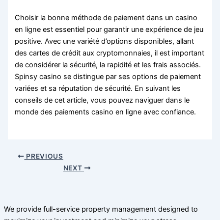
Choisir la bonne méthode de paiement dans un casino
en ligne est essentiel pour garantir une expérience de jeu
positive. Avec une variété d’options disponibles, allant
des cartes de crédit aux cryptomonnaies, il est important
de considérer la sécurité, la rapidité et les frais associés.
Spinsy casino se distingue par ses options de paiement
variées et sa réputation de sécurité. En suivant les
conseils de cet article, vous pouvez naviguer dans le
monde des paiements casino en ligne avec confiance.
PREVIOUS
NEXT
We provide full-service property management designed to