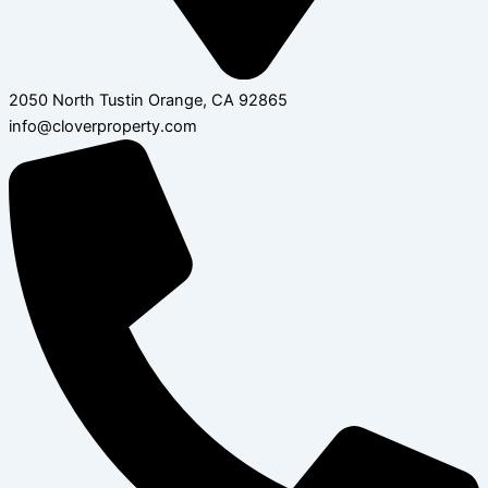
2050 North Tustin Orange, CA 92865
info@cloverproperty.com