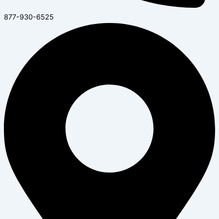
877-930-6525