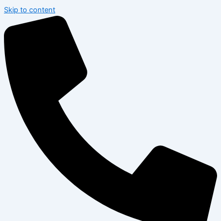
Skip to content