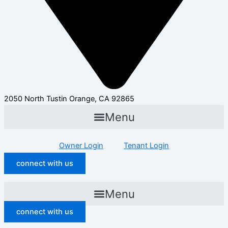
2050 North Tustin Orange, CA 92865
Menu
Owner Login
Tenant Login
connect with us
Menu
connect with us