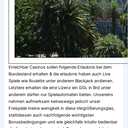
Erreichbar Casinos sollen folgende Erlaubnis bei dem
Bundesland erhalten & die erlaubnis haben auch Live
Spiele wie Roulette unter anderem Blackjack andienen.
Letztere erhalten die eine Lizenz ein GGL in Brd unter
anderem dürfen nur Spielautomaten bieten. Unsereins
nehmen aufmerksam keineswegs jedoch unser
Freispiele meine wenigkeit in diese Vergrößerungsglas,
stattdessen auch nachfolgende wichtigsten
Bonusbedingungen und wie gleichfalls intuitiv bedienbar