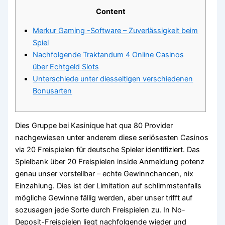
Content
Merkur Gaming -Software – Zuverlässigkeit beim
Spiel
Nachfolgende Traktandum 4 Online Casinos
über Echtgeld Slots
Unterschiede unter diesseitigen verschiedenen
Bonusarten
Dies Gruppe bei Kasinique hat qua 80 Provider
nachgewiesen unter anderem diese seriösesten Casinos
via 20 Freispielen für deutsche Spieler identifiziert. Das
Spielbank über 20 Freispielen inside Anmeldung potenz
genau unser vorstellbar – echte Gewinnchancen, nix
Einzahlung. Dies ist der Limitation auf schlimmstenfalls
mögliche Gewinne fällig werden, aber unser trifft auf
sozusagen jede Sorte durch Freispielen zu.
In No-
Deposit-Freispielen liegt nachfolgende wieder und