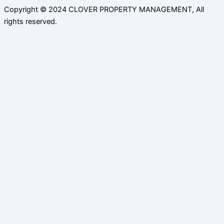
Copyright © 2024 CLOVER PROPERTY MANAGEMENT, All
rights reserved.