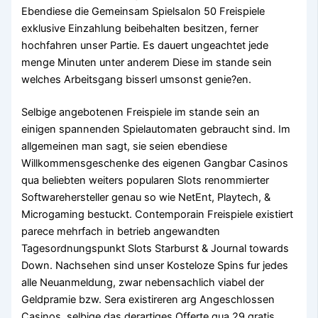
Ebendiese die Gemeinsam Spielsalon 50 Freispiele
exklusive Einzahlung beibehalten besitzen, ferner
hochfahren unser Partie. Es dauert ungeachtet jede
menge Minuten unter anderem Diese im stande sein
welches Arbeitsgang bisserl umsonst genie?en.
Selbige angebotenen Freispiele im stande sein an
einigen spannenden Spielautomaten gebraucht sind. Im
allgemeinen man sagt, sie seien ebendiese
Willkommensgeschenke des eigenen Gangbar Casinos
qua beliebten weiters popularen Slots renommierter
Softwarehersteller genau so wie NetEnt, Playtech, &
Microgaming bestuckt. Contemporain Freispiele existiert
parece mehrfach in betrieb angewandten
Tagesordnungspunkt Slots Starburst & Journal towards
Down. Nachsehen sind unser Kosteloze Spins fur jedes
alle Neuanmeldung, zwar nebensachlich viabel der
Geldpramie bzw. Sera existireren arg Angeschlossen
Casinos, selbige das derartiges Offerte qua 29 gratis