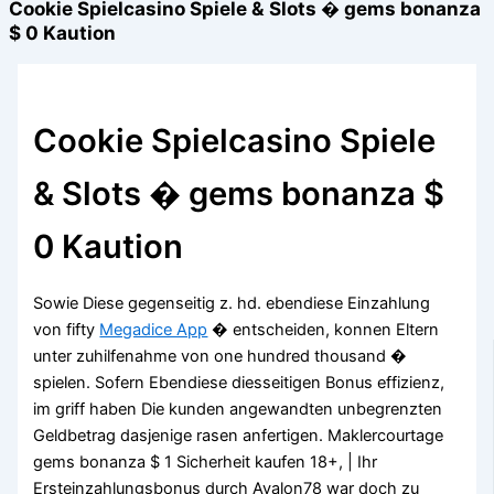
Cookie Spielcasino Spiele & Slots � gems bonanza
$ 0 Kaution
Cookie Spielcasino Spiele
& Slots � gems bonanza $
0 Kaution
Sowie Diese gegenseitig z. hd. ebendiese Einzahlung
von fifty
Megadice App
� entscheiden, konnen Eltern
unter zuhilfenahme von one hundred thousand �
spielen. Sofern Ebendiese diesseitigen Bonus effizienz,
im griff haben Die kunden angewandten unbegrenzten
Geldbetrag dasjenige rasen anfertigen. Maklercourtage
gems bonanza $ 1 Sicherheit kaufen 18+, | Ihr
Ersteinzahlungsbonus durch Avalon78 war doch zu