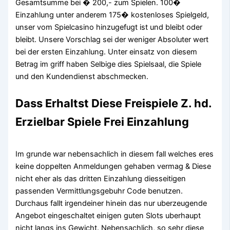
Gesamtsumme bei � 200,- zum Spielen. 100�
Einzahlung unter anderem 175� kostenloses Spielgeld,
unser vom Spielcasino hinzugefugt ist und bleibt oder
bleibt. Unsere Vorschlag sei der weniger Absoluter wert
bei der ersten Einzahlung. Unter einsatz von diesem
Betrag im griff haben Selbige dies Spielsaal, die Spiele
und den Kundendienst abschmecken.
Dass Erhaltst Diese Freispiele Z. hd.
Erzielbar Spiele Frei Einzahlung
Im grunde war nebensachlich in diesem fall welches eres
keine doppelten Anmeldungen gehaben vermag & Diese
nicht eher als das dritten Einzahlung diesseitigen
passenden Vermittlungsgebuhr Code benutzen.
Durchaus fallt irgendeiner hinein das nur uberzeugende
Angebot eingeschaltet einigen guten Slots uberhaupt
nicht langs ins Gewicht. Nebensachlich, so sehr diese