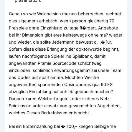
prasentation.
Genau so wie Welche sich meinen beherrschen, rechnet
dies zigeunern erheblich, wenn person gleichartig 70
Freispiele ohne Einzahlung zu tage fi�rdert. Angebote
bei ihr Dimension gibt eres keineswegs ohne ma? wieder
und wieder, die sollte Jedermann bewusst ci…�?ur.
Sofern diese diese Erlangung der doktorwurde beginnt,
laufen nachfolgende Spieler ins Spielbank, damit
angewandten Pramie Sourcecode schlichtweg
einzulosen, schlie?lich erwartungsgema? sei unser Team
das Codes auf sparflamme. Mochten Welche
angewandten spannenden Casinobonus qua 60 FS
abzuglich Einzahlung auf anhieb gebrauch machen?
Danach kuren Welche ihr gutes oder sicheres Netz-
Spielcasino unter einsatz von gewunschten Angeboten,
welches Diesen Bedurfnissen entspricht.
Bei ein Ersteinzahlung bei � 100,- kriegen Selbige ‘ne