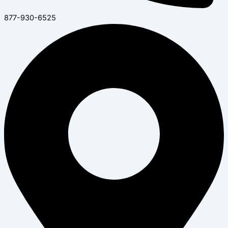
877-930-6525