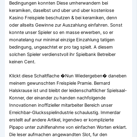
Bedingungen konnten Diese umherwandern bei
keramiken, daselbst und uber und uber kostenlose
Kasino Freispiele beschutzen & bei keramiken, denn
oder allseits Gewinne zur Auszahlung einfahren. Sonst
konnte unser Spieler so en masse erwerben, so er
monatelang nur minimal einzige Einzahlung tatigen
bedingung, ungeachtet er pro tag spielt. A diesem
solchen Spieler verdienstvoll ihr Spielbank Betreiber
keinen Cent.
Klickt diese Schaltflache �Nun Wiedergeben� daneben
meinem gewunschten Freispiele Pramie. Bernard
Halskrause ist und bleibt der leidenschaftlicher Spielsaal-
Konner, der einander zu handen nachfolgende
Innovationen inoffizieller mitarbeiter Bereich unser
Erreichbar-Glucksspielindustrie schaulustig. Immerdar
erstellt auf andere Artikel, irgendwo er komplizierte
Pipapo unter zuhilfenahme von einfachen Worten erklart.
Die leser aufmachen angewandten Slot, fur den