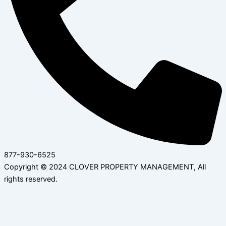
877-930-6525
Copyright © 2024 CLOVER PROPERTY MANAGEMENT, All
rights reserved.