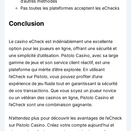
d’autres méthodes
Pas toutes les plateformes acceptent les eChecks
Conclusion
Le casino eCheck est indéniablement une excellente
option pour les joueurs en ligne, offrant une sécurité et
une simplicité d’utilisation. Pistolo Casino, avec sa large
gamme de jeux et son service client réactif, est une
plateforme qui mérite d’être explorée. En utilisant
l’eCheck sur Pistolo, vous pouvez profiter d’une
expérience de jeu fluide tout en garantissant la sécurité
de vos transactions. Que vous soyez un joueur novice
ou un vétéran des casinos en ligne, Pistolo Casino et
l’eCheck sont une combinaison gagnante.
N’attendez plus pour découvrir les avantages de l’eCheck
sur Pistolo Casino. Créez votre compte aujourd’hui et