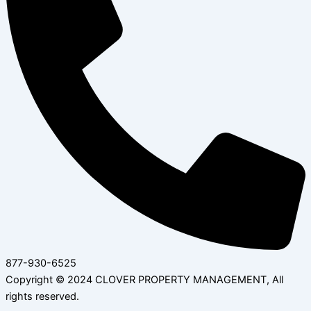
877-930-6525
Copyright © 2024 CLOVER PROPERTY MANAGEMENT, All
rights reserved.