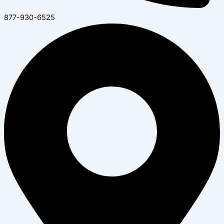
877-930-6525