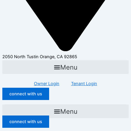
2050 North Tustin Orange, CA 92865
Menu
Owner Login
Tenant Login
connect with us
Menu
connect with us