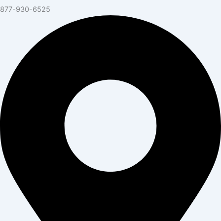
877-930-6525