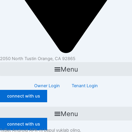
2050 North Tustin Orange, CA 92865
Menu
Owner Login
Tenant Login
connect with us
Menu
connect with us
1xBet Android APK-ni bepul yuklab oling.