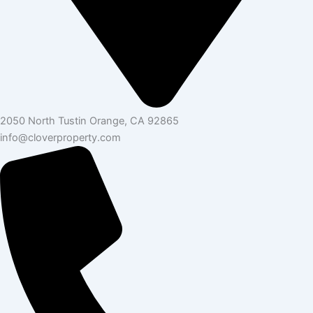
2050 North Tustin Orange, CA 92865
info@cloverproperty.com