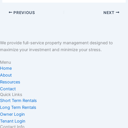
PREVIOUS
NEXT
We provide full-service property management designed to
maximize your investment and minimize your stress.
Menu
Home
About
Resources
Contact
Quick Links
Short Term Rentals
Long Term Rentals
Owner Login
Tenant Login
Contact Info