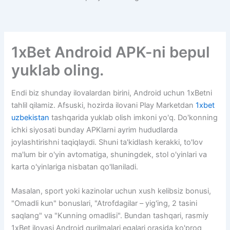
1xBet Android APK-ni bepul
yuklab oling.
Endi biz shunday ilovalardan birini, Android uchun 1xBetni
tahlil qilamiz. Afsuski, hozirda ilovani Play Marketdan
1xbet
uzbekistan
tashqarida yuklab olish imkoni yo'q. Do'konning
ichki siyosati bunday APKlarni ayrim hududlarda
joylashtirishni taqiqlaydi.
Shuni ta'kidlash kerakki, to'lov
ma'lum bir o'yin avtomatiga, shuningdek, stol o'yinlari va
karta o'yinlariga nisbatan qo'llaniladi.
Masalan, sport yoki kazinolar uchun xush kelibsiz bonusi,
"Omadli kun" bonuslari, "Atrofdagilar – yig'ing, 2 tasini
saqlang" va "Kunning omadlisi". Bundan tashqari, rasmiy
1xBet ilovasi Android qurilmalari egalari orasida ko'proq