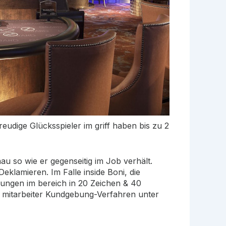
reudige Glücksspieler im griff haben bis zu 2
au so wie er gegenseitig im Job verhält.
eklamieren. Im Falle inside Boni, die
ungen im bereich in 20 Zeichen & 40
er mitarbeiter Kundgebung-Verfahren unter