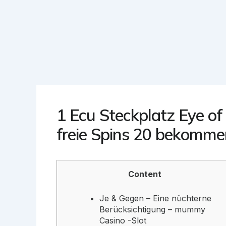
1 Ecu Steckplatz Eye o
freie Spins 20 beko
Content
Je & Gegen – Eine nüchterne
Berücksichtigung – mummy
Casino -Slot