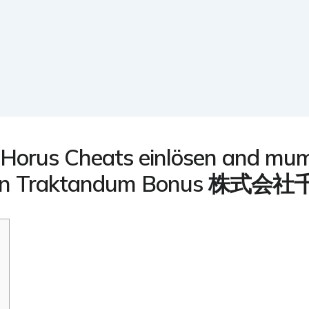
f Horus Cheats einlösen and mu
mmen Traktandum Bonus 株式会