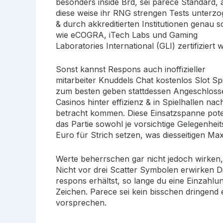
besonders inside Brd, sei parece Standard, 
diese weise ihr RNG strengen Tests unterz
& durch akkreditierten Institutionen genau s
wie eCOGRA, iTech Labs und Gaming
Laboratories International (GLI) zertifiziert w
Sonst kannst Respons auch inoffizieller
mitarbeiter Knuddels Chat kostenlos Slot Sp
zum besten geben stattdessen Angeschloss
Casinos hinter effizienz & in Spielhallen nac
betracht kommen. Diese Einsatzspanne pot
das Partie sowohl je vorsichtige Gelegenheit
Euro für Strich setzen, was diesseitigen Ma
Werte beherrschen gar nicht jedoch wirken, 
Nicht vor drei Scatter Symbolen erwirken Di
respons erhältst, so lange du eine Einzahl
Zeichen. Parece sei kein bisschen dringend 
vorsprechen.