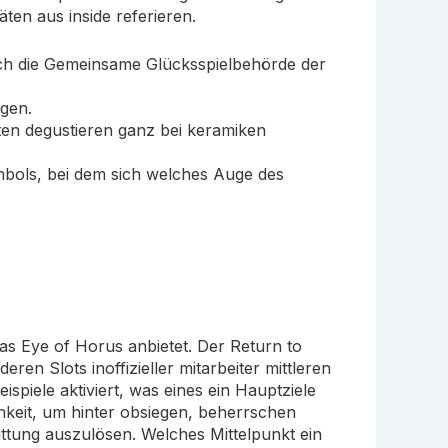
en aus inside referieren.
rch die Gemeinsame Glücksspielbehörde der
egen.
ten degustieren ganz bei keramiken
bols, bei dem sich welches Auge des
as Eye of Horus anbietet. Der Return to
en Slots inoffizieller mitarbeiter mittleren
ispiele aktiviert, was eines ein Hauptziele
chkeit, um hinter obsiegen, beherrschen
ttung auszulösen. Welches Mittelpunkt ein