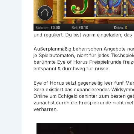
und reguliert. Du bist warm eingeladen, da
Außerplanmäßig beherrschen Angebote nach
je Spielautomaten, nicht für jedes Tischspi
berühmte Eye of Horus Freispielrunde freizus
entspannt & durchweg für nüsse.
Eye of Horus setzt gegenseitig leer fünf M
Sera existiert das expandierendes Wildsymbo
Online um Echtgeld dahinter zum besten geb
zunächst durch die Freispielrunde nicht me
verharren.