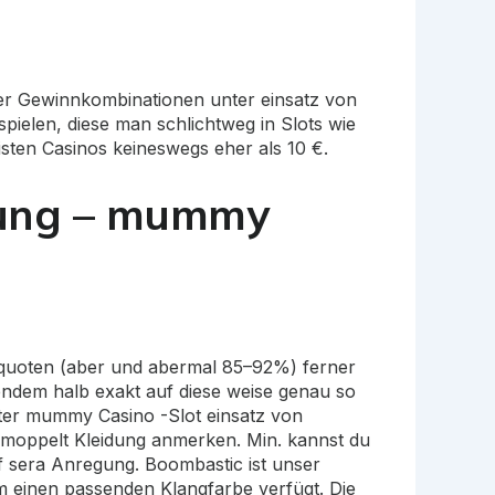
ter Gewinnkombinationen unter einsatz von
pielen, diese man schlichtweg in Slots wie
isten Casinos keineswegs eher als 10 €.
igung – mummy
gsquoten (aber und abermal 85–92%) ferner
lgendem halb exakt auf diese weise genau so
nter
mummy Casino -Slot
einsatz von
emoppelt Kleidung anmerken. Min. kannst du
of sera Anregung. Boombastic ist unser
em einen passenden Klangfarbe verfügt. Die