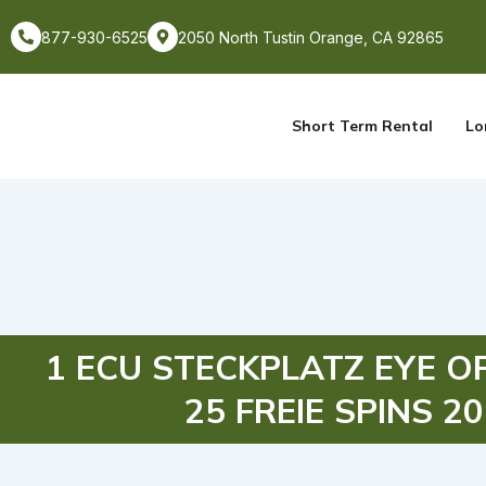
Skip
to
877-930-6525
2050 North Tustin Orange, CA 92865
content
Short Term Rental
Lo
1 ECU STECKPLATZ EYE 
25 FREIE SPIN