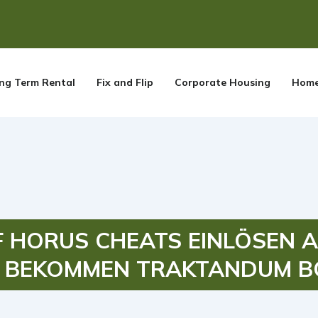
ng Term Rental
Fix and Flip
Corporate Housing
Hom
OF HORUS CHEATS EINLÖSEN 
S 20 BEKOMMEN TRAKTANDU