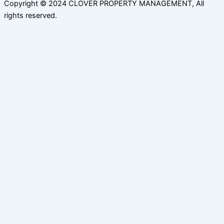
Copyright © 2024 CLOVER PROPERTY MANAGEMENT, All
rights reserved.