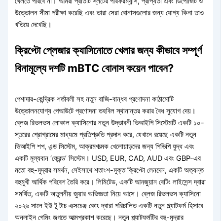
খেলতে পারবে না। আমরা প্রতিটি স্লটের পারফরম্যান্স, প্রাপ্যতা এবং ডিপোজিট ও
উত্তোলন সীমা পরীক্ষা করেছি এবং তারা সেরা বোনাসগুলোর জন্য যোগ্য কিনা তাও
খতিয়ে দেখেছি।
ক্রিপ্টো প্লেজার ক্যাসিনোতে খেলার জন্য কীভাবে সম্পূর্ণ
বিনামূল্যে দশটি mBTC বোনাস কয়েন পাবেন?
পেশাদার-কেন্দ্রিক শর্তাবলী সহ নতুন বাজি-বান্ধব প্রণোদনা কাঠামোটি
উত্তোলনযোগ্য পেআউটে প্রণোদনা তহবিল স্থানান্তর করার বৈধ সুযোগ দেয়।
ব্লেজ রিভলভস লোকাল ক্যাসিনোর নতুন উদ্ভাবনী ভিআইপি সিস্টেমটি একটি ১০-
স্তরের প্রোগ্রামের মাধ্যমে প্রতিশ্রুতি প্রদান করে, যেখানে রয়েছে একটি নতুন
ভিআইপি শপ, এন্ড সিস্টেম, আক্রমণাত্মক খেলোয়াড়দের জন্য পিভিপি যুদ্ধ এবং
একটি মূল্যবান ‘ফ্রেন্ড’ সিস্টেম। USD, EUR, CAD, AUD এবং GBP-এর
মতো বহু-মুদ্রার সমর্থন, সেইসাথে শতাংশ-মুক্ত ক্রিপ্টো লেনদেন, একটি অত্যন্ত
বহুমুখী আর্থিক পরিবেশ তৈরি করে। লিমিটেড, একটি আনজুয়ান বেটিং লাইসেন্স দ্বারা
সমর্থিত, একটি অতুলনীয় জুয়ার অভিজ্ঞতা নিয়ে আসে। ব্লেজ রিভলভস ক্যাসিনো
২০২৬ সালে ইউ টু টাচ এক্সচেঞ্জ কোং দ্বারা পরিচালিত একটি নতুন প্ল্যাটফর্ম হিসাবে
অনলাইন গেমিং জগতে আত্মপ্রকাশ করেছে। নতুন প্ল্যাটফর্মটির বহু-মুদ্রার