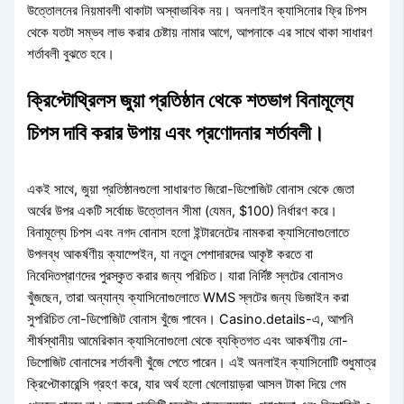
উত্তোলনের নিয়মাবলী থাকাটা অস্বাভাবিক নয়। অনলাইন ক্যাসিনোর ফ্রি চিপস
থেকে যতটা সম্ভব লাভ করার চেষ্টায় নামার আগে, আপনাকে এর সাথে থাকা সাধারণ
শর্তাবলী বুঝতে হবে।
ক্রিপ্টোথ্রিলস জুয়া প্রতিষ্ঠান থেকে শতভাগ বিনামূল্যে
চিপস দাবি করার উপায় এবং প্রণোদনার শর্তাবলী।
একই সাথে, জুয়া প্রতিষ্ঠানগুলো সাধারণত জিরো-ডিপোজিট বোনাস থেকে জেতা
অর্থের উপর একটি সর্বোচ্চ উত্তোলন সীমা (যেমন, $100) নির্ধারণ করে।
বিনামূল্যে চিপস এবং নগদ বোনাস হলো ইন্টারনেটের নামকরা ক্যাসিনোগুলোতে
উপলব্ধ আকর্ষণীয় ক্যাম্পেইন, যা নতুন পেশাদারদের আকৃষ্ট করতে বা
নিবেদিতপ্রাণদের পুরস্কৃত করার জন্য পরিচিত। যারা নির্দিষ্ট স্লটের বোনাসও
খুঁজছেন, তারা অন্যান্য ক্যাসিনোগুলোতে WMS স্লটের জন্য ডিজাইন করা
সুপরিচিত নো-ডিপোজিট বোনাস খুঁজে পাবেন। Casino.details-এ, আপনি
শীর্ষস্থানীয় আমেরিকান ক্যাসিনোগুলো থেকে ব্যক্তিগত এবং আকর্ষণীয় নো-
ডিপোজিট বোনাসের শর্তাবলী খুঁজে পেতে পারেন। এই অনলাইন ক্যাসিনোটি শুধুমাত্র
ক্রিপ্টোকারেন্সি গ্রহণ করে, যার অর্থ হলো খেলোয়াড়রা আসল টাকা দিয়ে গেম