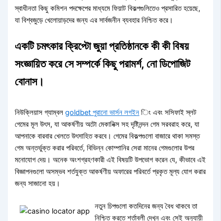
স্বাধীনতা কিছু কমিশন পদক্ষেপের মাধ্যমে ফিয়াট বিকল্পগুলিতেও প্রসারিত হয়েছে,
যা বিশ্বজুড়ে খেলোয়াড়দের জন্য এর সার্বজনীন ব্যবহার নিশ্চিত করে।
একটি চমৎকার ক্রিপ্টো জুয়া প্রতিষ্ঠানকে কী কী বিষয়
সংজ্ঞায়িত করে সে সম্পর্কে কিছু পরামর্শ, নো ডিপোজিট
বোনাস।
নিউক্লিয়াস গ্যাম্বল
goldbet পুরানো ভার্সন লগইন
িং এবং সসিফাই স্লট
গেমের মূল উৎস, যা আকর্ষণীয় অটো মেকানিক্স সহ দৃষ্টিনন্দন গেম সরবরাহ করে, যা
আপনাকে বারবার খেলতে উৎসাহিত করবে। গেমের বিকল্পগুলো বাজারে থাকা সমস্ত
গেম অন্তর্ভুক্ত করার পরিবর্তে, বিভিন্ন কোম্পানির সেরা মানের গেমগুলোর উপর
মনোযোগ দেয়। অনেক অংশগ্রহণকারী এই বিষয়টি উপভোগ করেন যে, কীভাবে এই
বিজ্ঞাপনগুলো অসম্ভব শর্তযুক্ত আকর্ষণীয় অফারের পরিবর্তে প্রকৃত মূল্য যোগ করার
জন্য সাজানো হয়।
নতুন চিপগুলো কতদিনের জন্য বৈধ থাকবে তা
নিশ্চিত করতে শর্তাবলী দেখুন এবং সেই অনুযায়ী