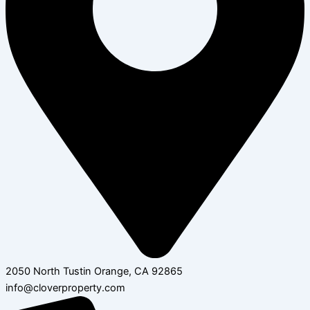
2050 North Tustin Orange, CA 92865
info@cloverproperty.com