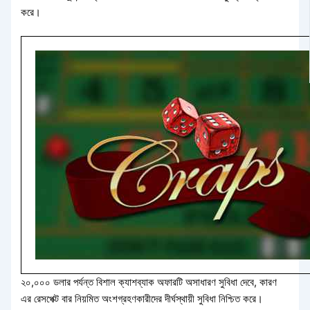
করে।
২০,০০০ ডলার পর্যন্ত বিশাল ক্যাশব্যাক অফারটি অসাধারণ সুবিধা দেবে, কারণ
এর রেসপেক্ট বার নিয়মিত অংশগ্রহণকারীদের দীর্ঘস্থায়ী সুবিধা নিশ্চিত করে।