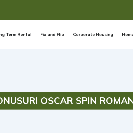
ng Term Rental
Fix and Flip
Corporate Housing
Hom
BONUSURI OSCAR SPIN ROMAN