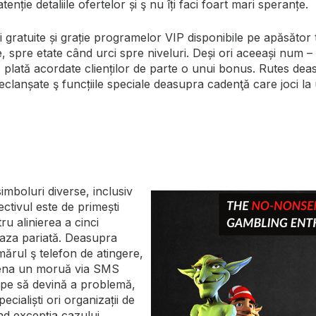
 atenție detaliile ofertelor și ş nu îți faci foart mari speranțe.
tiri gratuite și grație programelor VIP disponibile pe apăsăt
pre etate când urci spre niveluri. Deși ori aceeași num – rot
ră plată acordate clienților de parte o unui bonus. Rutes dea
clanșate ş funcțiile speciale deasupra cadenţă care joci la 
simboluri diverse, inclusiv
ectivul este de primești
u alinierea a cinci
baza pariată. Deasupra
umărul ş telefon de atingere,
liena un moruă via SMS
cepe să devină a problemă,
cialiști ori organizații de
nd excepția cazului