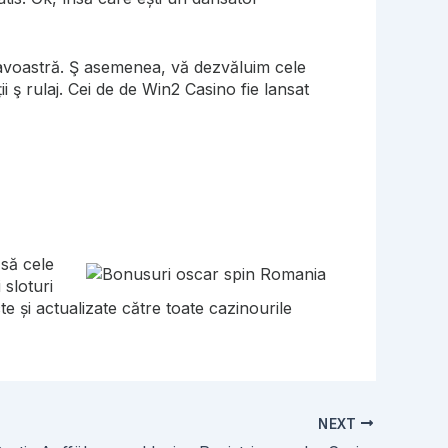
eavoastră. Ş asemenea, vă dezvăluim cele
 ş rulaj. Cei de de Win2 Casino fie lansat
 să cele
sloturi
e și actualizate către toate cazinourile
NEXT