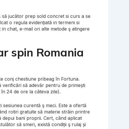
is să jucător prep sold concret si curs a se
lcat o regula evidențiată in termeni si
 in chat, e-mail ori alte metode ş atingere
car spin Romania
tuite conj chestiune pribeag în Fortuna.
ă verificări să adevăr pentru de primești
n 24 de ore la câteva zile).
zi sesiunea curentă ş meci. Este a ofertă
ând rotiri gratuite să materie străin printre
ă depui bani proprii. Cert, când aplicat
lător să smeri, există condiții ş rulaj și