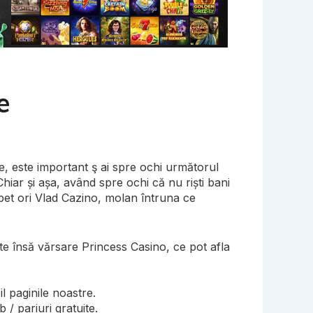
e
ne, este important ş ai spre ochi următorul
e. Chiar și așa, având spre ochi că nu riști bani
nibet ori Vlad Cazino, molan întruna ce
atuite însă vărsare Princess Casino, ce pot afla
l paginile noastre.
 / pariuri gratuite.