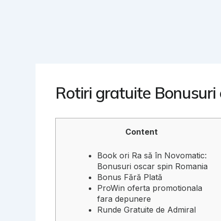
Rotiri gratuite Bonusur
Content
Book ori Ra să în Novomatic:
Bonusuri oscar spin Romania
Bonus Fără Plată
ProWin oferta promotionala
fara depunere
Runde Gratuite de Admiral