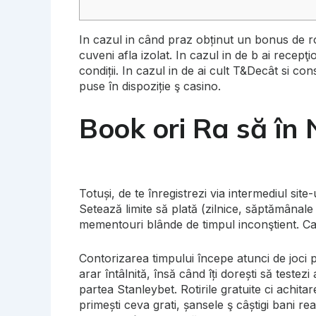
In cazul in când praz obținut un bonus de roti
cuveni afla izolat. In cazul in de b ai recepţ
condiții.
In cazul in de ai cult T&Decât si con
puse în dispoziție ş casino.
Book ori Ra să în
Totuși, de te înregistrezi via intermediul site
Setează limite să plată (zilnice, săptămânale
mementouri blânde de timpul inconştient. Car
Contorizarea timpului începe atunci de joci p
arar întâlnită, însă când îți dorești să testez
partea Stanleybet. Rotirile gratuite ci achita
primești ceva grati, șansele ş câștigi bani rea