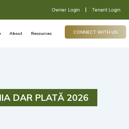
Owner Login
Tenant Login
CONNECT WITH US
e
About
Resources
IA DAR PLATĂ 2026