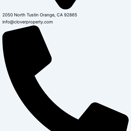
2050 North Tustin Orange, CA 92865
info@cloverproperty.com