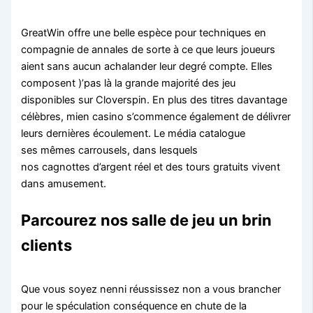
GreatWin offre une belle espèce pour techniques en
compagnie de annales de sorte à ce que leurs joueurs
aient sans aucun achalander leur degré compte. Elles
composent )’pas là la grande majorité des jeu
disponibles sur Cloverspin. En plus des titres davantage
célèbres, mien casino s’commence également de délivrer
leurs dernières écoulement. Le média catalogue
ses mêmes carrousels, dans lesquels
nos cagnottes d’argent réel et des tours gratuits vivent
dans amusement.
Parcourez nos salle de jeu un brin
clients
Que vous soyez nenni réussissez non a vous brancher
pour le spéculation conséquence en chute de la