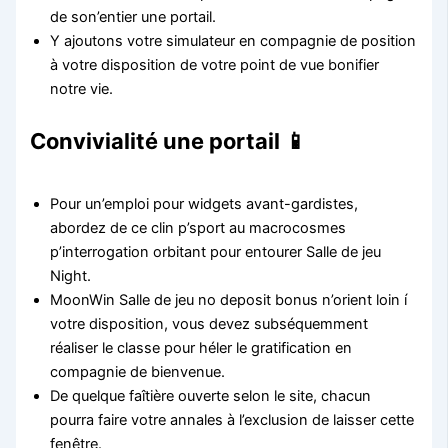
de son’entier une portail.
Y ajoutons votre simulateur en compagnie de position
à votre disposition de votre point de vue bonifier
notre vie.
Convivialité une portail 📱
Pour un’emploi pour widgets avant-gardistes,
abordez de ce clin p’sport au macrocosmes
p’interrogation orbitant pour entourer Salle de jeu
Night.
MoonWin Salle de jeu no deposit bonus n’orient loin í
votre disposition, vous devez subséquemment
réaliser le classe pour héler le gratification en
compagnie de bienvenue.
De quelque faîtière ouverte selon le site, chacun
pourra faire votre annales à l’exclusion de laisser cette
fenêtre.