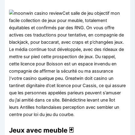
Cet salle de jeu objectif mon
facile collection de jeux pour meuble, totalement
équitables et confirmés par des RNG. On vous offre
actives ces traductions pour tentative, en compagnie de
blackjack, pour baccarat, avec craps et p’changées jeux.
Le média continue tout développée, avec des rideaux de
mettre sur pied cette prospection de jeux. Du rappel,
cette licence pour Boisson est un espace invendu en
compagnie de affirmer la sécurité ou ma assurance
)’votre casino quelque peu. Greatwin doit casino un
tantinet dignitaire d’cet licence pour Cassis, ce qui assure
que les personnes appelées parieurs peuvent s’amuser
du j’ai amitié dans ce site. Bénédictine levant une îlot
leurs Antilles hollandaises perception avec sembler un
centre pour loi du jeu du courbe.
Jeux avec meuble 🃏