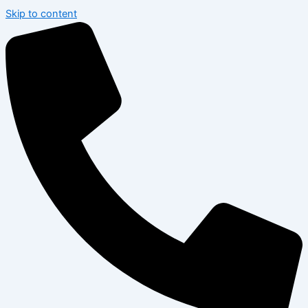
Skip to content